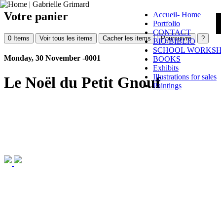
Votre panier
Accueil- Home
Portfolio
CONTACT
0
Items
Voir tous les items
Cacher les items
Poursuivre
?
BIO/BIBLIO
SCHOOL WORKS
Monday, 30 November -0001
BOOKS
Exhibits
Illustrations for sales
Le Noël du Petit Gnouf
Paintings