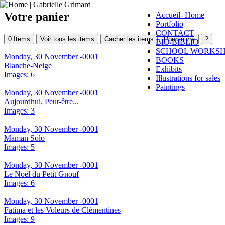
Votre panier
Accueil- Home
Portfolio
CONTACT
0
Items
Voir tous les items
Cacher les items
Poursuivre
?
BIO/BIBLIO
SCHOOL WORKS
Monday, 30 November -0001
BOOKS
Blanche-Neige
Exhibits
Images: 6
Illustrations for sales
Paintings
Monday, 30 November -0001
Aujourdhui, Peut-être...
Images: 3
Monday, 30 November -0001
Maman Solo
Images: 5
Monday, 30 November -0001
Le Noël du Petit Gnouf
Images: 6
Monday, 30 November -0001
Fatima et les Voleurs de Clémentines
Images: 9